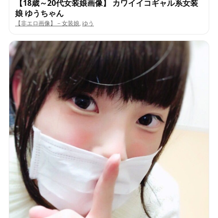
【18歳～20代女装娘画像】 カワイイコギャル系女装
娘 ゆうちゃん
【非エロ画像】－女装娘
,
ゆう